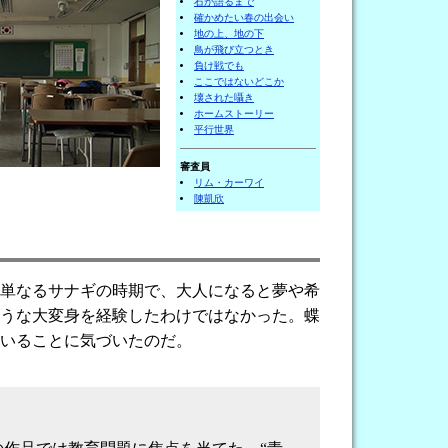
石が語るまで
確かめたい春の出会い
地の上、地の下
鳥が飛び立つとき
負け戦でも
ここではないどこか
壊された囁き
ホームストーリー
平行世界
審査員
リム・カーワイ
陳凱欣
単なるサナギの時期で、大人になると夢や希
うな大変身を経験したわけではなかった。蝶
いることに気づいたのだ。