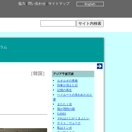
協力
|
問い合わせ
|
サイトマップ
ラム
［韓国］
アジア千波万波
ルオルオの青春
列車が消えた日
記憶の再生
ベイルートの失われた心と
夢
またたく光
我が理想の国
GAMA
それはとにかくまぶしい
ナイト・ウォーク
私はトンボ