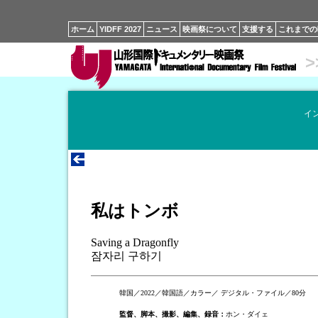
ホーム
YIDFF 2027
ニュース
映画祭について
支援する
これまでの
>
イ
私はトンボ
Saving a Dragonfly
잠자리 구하기
韓国／2022／韓国語／カラー／ デジタル・ファイル／80分
監督、脚本、撮影、編集、録音：
ホン・ダイェ