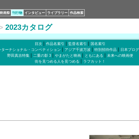
映画祭
刊行物
インタビュー
ライブラリー
作品検索
>
2023カタログ
目次
作品名索引
監督名索引
国名索引
ンターナショナル・コンペティション
アジア千波万波
特別招待作品
日本プログ
野田真吉特集
二重の影 3
やまがたと映画
ともにある
未来への映画便
街を見つめる人を見つめる
ラフカット！