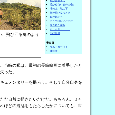
石が語るまで
確かめたい春の出会い
地の上、地の下
鳥が飛び立つとき
負け戦でも
ここではないどこか
壊された囁き
ホームストーリー
平行世界
い、飛び回る鳥のよう
審査員
リム・カーワイ
陳凱欣
。当時の私は、最初の長編映画に着手したと
失った。
キュメンタリーを撮ろう。そして自分自身を
ただ自然に描きたいだけだ。もちろん、ミャ
れほどの混乱をもたらしたかについても、世