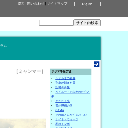
協力
|
問い合わせ
|
サイトマップ
ラム
［ミャンマー］
アジア千波万波
ルオルオの青春
列車が消えた日
記憶の再生
ベイルートの失われた心と
夢
またたく光
我が理想の国
GAMA
それはとにかくまぶしい
ナイト・ウォーク
私はトンボ