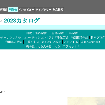
映画祭
刊行物
インタビュー
ライブラリー
作品検索
>
2023カタログ
目次
作品名索引
監督名索引
国名索引
ンターナショナル・コンペティション
アジア千波万波
特別招待作品
日本プログ
野田真吉特集
二重の影 3
やまがたと映画
ともにある
未来への映画便
街を見つめる人を見つめる
ラフカット！
28分