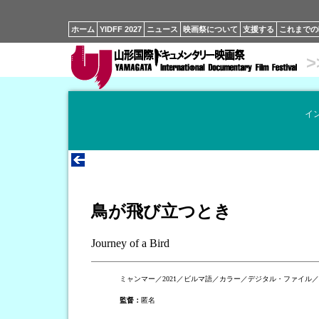
ホーム
YIDFF 2027
ニュース
映画祭について
支援する
これまでの
>
イ
鳥が飛び立つとき
Journey of a Bird
ミャンマー／2021／ビルマ語／カラー／デジタル・ファイル／
監督：
匿名