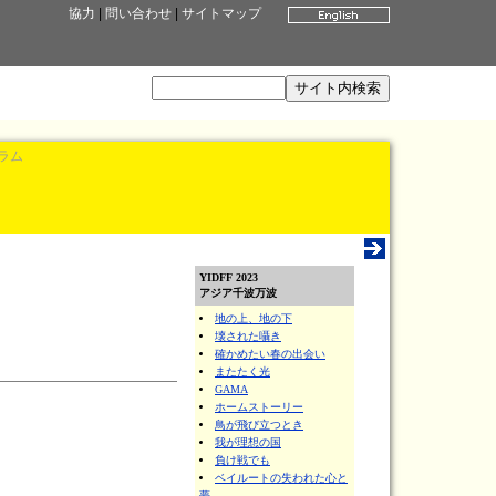
協力
|
問い合わせ
|
サイトマップ
ラム
YIDFF 2023
アジア千波万波
地の上、地の下
壊された囁き
確かめたい春の出会い
またたく光
GAMA
ホームストーリー
鳥が飛び立つとき
我が理想の国
負け戦でも
ベイルートの失われた心と
夢