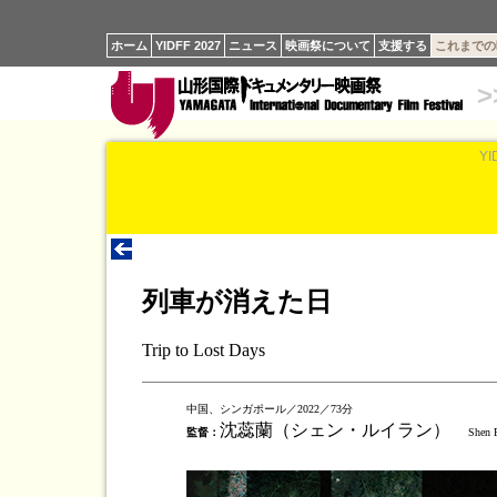
ホーム
YIDFF 2027
ニュース
映画祭について
支援する
これまでの
>
YI
列車が消えた日
Trip to Lost Days
中国、シンガポール／2022／73分
沈蕊蘭（シェン・ルイラン）
監督：
Shen 