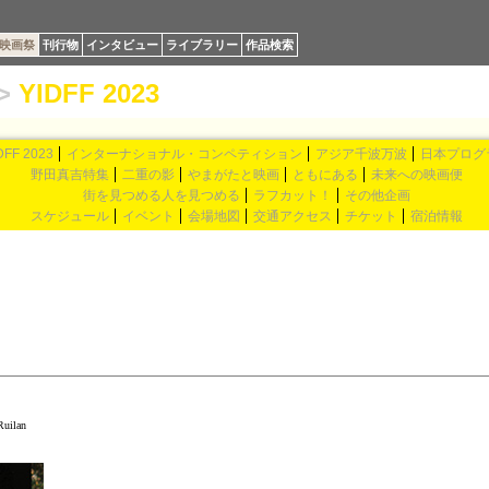
映画祭
刊行物
インタビュー
ライブラリー
作品検索
>
YIDFF 2023
DFF 2023
インターナショナル・コンペティション
アジア千波万波
日本プログ
野田真吉特集
二重の影
やまがたと映画
ともにある
未来への映画便
街を見つめる人を見つめる
ラフカット！
その他企画
スケジュール
イベント
会場地図
交通アクセス
チケット
宿泊情報
Ruilan