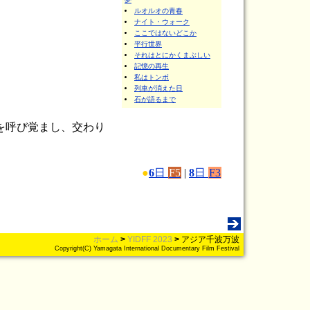
ルオルオの青春
ナイト・ウォーク
ここではないどこか
平行世界
それはとにかくまぶしい
記憶の再生
私はトンボ
列車が消えた日
石が語るまで
を呼び覚まし、交わり
●
6
日
F5
|
8
日
F3
ホーム
>
YIDFF 2023
>
アジア千波万波
Copyright(C) Yamagata International Documentary Film Festival