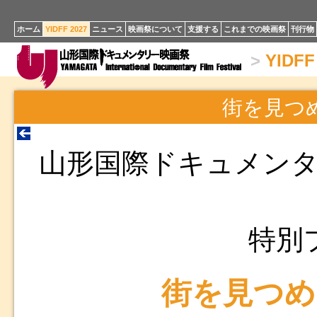
ホーム
YIDFF 2027
ニュース
映画祭について
支援する
これまでの映画祭
刊行物
>
YIDFF
街を見つ
山形国際ドキュメンタリー
特別
街を見つめ