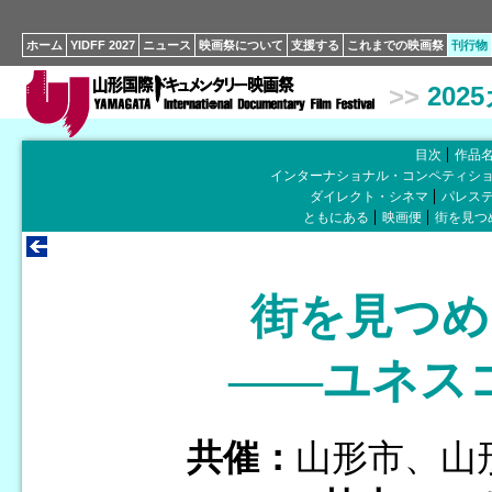
ホーム
YIDFF 2027
ニュース
映画祭について
支援する
これまでの映画祭
刊行物
>>
202
目次
作品
インターナショナル・コンペティシ
ダイレクト・シネマ
パレス
ともにある
映画便
街を見つ
街を見つめ
――ユネス
共催：
山形市、山