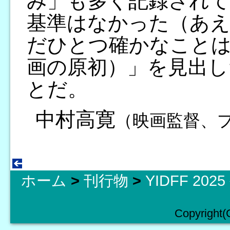
み」も多く記録されて
基準はなかった（あ
だひとつ確かなことは
画の原初）」を見出し
とだ。
中村高寛
（映画監督、
ホーム
>
刊行物
>
YIDFF 20
Copyright(