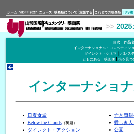
ホーム
YIDFF 2027
ニュース
映画祭について
支援する
これまでの映画祭
刊行物
>>
202
目次
作品
インターナショナル・コンペティシ
ダイレクト・シネマ
パレス
ともにある
映画便
街を見つ
インターナショナ
日泰食堂
亡き両親
Below the Clouds
愛しき人
（英題）
公園
ダイレクト・アクション