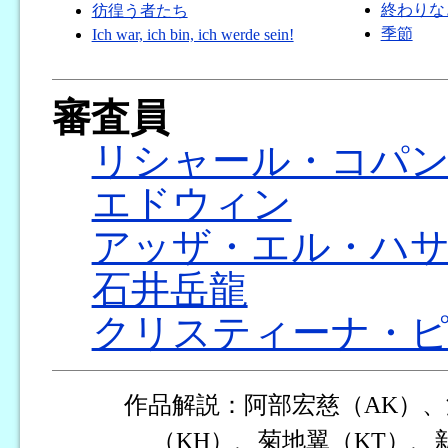
終わりな
彷徨う者たち
季節
Ich war, ich bin, ich werde sein!
審査員
リシャール・コパ
エドウィン
アッザ・エル・ハ
石井岳龍
クリスティーナ・
作品解説：阿部宏慈（AK）、
（KH）、菊地翼（KT）、