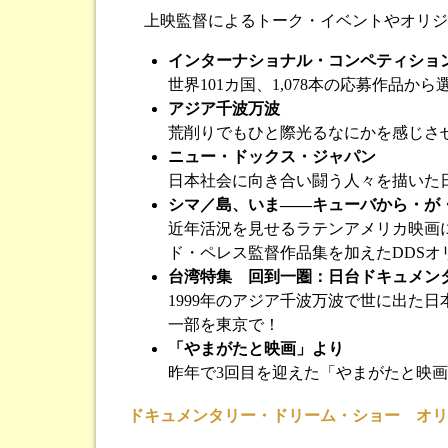
上映監督によるトーク・イベントやオリジ
インターナショナル・コンペティショ
世界101カ国、1,078本の応募作
アジア千波万波
荒削りでもひと際光るなにかを感じさ
ニュー・ドックス・ジャパン
日本社会に向き合い闘う人々を描いた
シマ／島、いま――キューバから・が・
近年活況を見せるラテンアメリカ映画
ド・ペレス監督作品集を加えたDDSオ
台湾特集 回到一圏：日台ドキュメンタ
1999年のアジア千波万波で世に出た
一部を東京で！
「やまがたと映画」より
昨年で3回目を迎えた「やまがたと映
ドキュメンタリー・ドリーム・ショー オリ