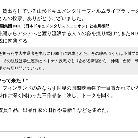
し、貸出をしている山形ドキュメンタリーフィルムライブラリ
さんの投票、ありがとうございました。
画集団 NDU（日本ドキュメンタリストユニオン）と布川徹郎
、沖縄からアジアへと渡り流浪する人々の姿を撮り続けてきたN
貌に肉薄する。
」を担った早大中退者を中心に1968年に結成された。その映画づくりは小川
。その視線は学生運動とベトナム反戦でもりあがる新宿から、沖縄―台湾―
地平から切り開いていった。
やって来た！”
、フィンランドのみならず世界の国際映画祭で一目置かれてい
製作に深く関わった三作品を上映し、トークを聞く。
映。審査員作品、出品作家の旧作や最新作などを集めた。