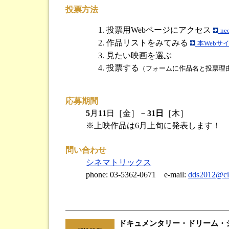
投票方法
投票用Webページにアクセス
ne
作品リストをみてみる
本Webサ
見たい映画を選ぶ
投票する
（フォームに作品名と投票理
応募期間
5
月
11
日［金］－
31日
［木］
※上映作品は6月上旬に発表します！
問い合わせ
シネマトリックス
phone: 03-5362-0671 e-mail:
dds2012@cin
ドキュメンタリー・ドリーム・ショー