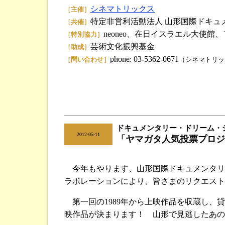
シネマトリックス
［主催］
特定非営利活動法人 山形国際ドキュ
［共催］
neoneo、在日イスラエル大使
［特別協力］
芸術文化振興基金
［助成］
phone: 03-5362-0671
［問い合わせ］
（シネマトリッ
ドキュメンタリー・ドリーム・ショー
|
2012-05-11
「ヤマガタ人気投票プロジ
今年もやります、山形国際ドキュメンタリー映
ラボレーションにより、皆さまのリクエスト
第一回の1989年から上映作品を収蔵し、
映作品が決まります！ 山形で見逃したあの