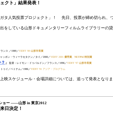
ェクト」結果発表！
ガタ人気投票プロジェクト」！ 先日、投票が締め切られ、
貸出をしている山形ドキュメンタリーフィルムライブラリーの
ンス ／1989／
YIDFF '89
山形市長賞
ャッポン・ウィーラセタクン／タイ／2000／
YIDFF 2001
優秀賞
、
NETPAC特別賞
か？
』
監督：レイモン・ドゥパルドン／フランス／1996／
YIDFF '97
山形市長賞
トゥイ／ベトナム／1986／
YIDFF '91 アジア・プログラム
上映スケジュール・会場詳細については、追って発表となりま
 ――山形 in 東京2012
来日決定！