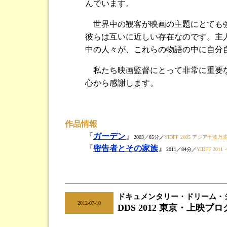
んでいます。
世界中の観客が映画の主題にとても強
彼らは互いに近しい存在なのです。主
中の人々が、これらの物語の中に自分
私たち映画監督にとって非常に重要な
心から感謝します。
作品情報
『
ガーデン
』
2003／85分／
YIDFF 2005 アジア千波万
『
密告者とその家族
』
2011／84分／
YIDFF 2
ドキュメンタリー・ドリーム・ショー
|
2012-07-10
DDS 2012 東京・上映プ