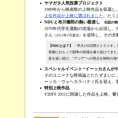
ヤマガタ人気投票プロジェクト
1989年から映画祭の上映作品を収蔵
上位作品が上映に選ばれました
。たく
NDUと布川徹郎の熱い眼差し
伝説の映
1970年代学生運動の現場から出現し
さん
を追悼し、その全
（2012年2月逝去）
【NDUとは？】
「早大150日間ストライキ
長期にわたって闘争の現場を撮り続けてきた
姿を追い続け、“アジア”への視点を独特の
スペシャルイベント “イーッカさんが
そのユニークな映画論とたたずまいに
ーッカ・ヴェヘカラハティ氏を迎え、
特別上映作品
YIDFF 2011に関連した作品を上