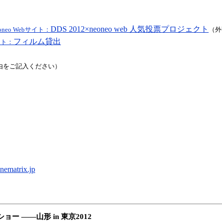
DDS 2012×neoneo web 人気投票プロジェクト
oneo Webサイト：
（外
フィルム貸出
イト：
由をご記入ください）
ematrix.jp
 ――山形 in 東京2012