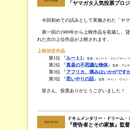
|
2012-06-08
「ヤマガタ人気投票プロジ
今回初めての試みとして実施された「ヤマ
第一回の1989年から上映作品を収蔵し、
れた次の上位作品が上映されます。
上映決定作品
第1位 『
ルート1
』
監督：ロバート・クレイマー／フラ
第2位 『
真昼の不思議な物体
』
監督：アピチ
第3位 『
アフリカ、痛みはいかがです
第3位 『
思いやりの話
』
監督：チャン・ヴァン・
皆さん、投票ありがとうございました！ 
ドキュメンタリー・ドリーム・ショー
|
2012-07-10
『密告者とその家族』監督