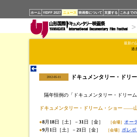
ホーム
YIDFF 2027
ニュース
映画祭について
支援する
これまでの
>
最新の
過
ドキュメンタリー・ドリーム・
|
2012-05-11
隔年恒例の「ドキュメンタリー・ドリーム・ショ
ドキュメンタリー・ドリーム・ショー ――山形 i
●
8
月
18
日［土］－
31
日［金］
オー
［会場］
●
9
月
1
日［土］－
21
日［金］
ポレポ
［会場］