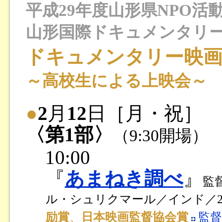
平成29年度山形県NPO活
山形国際ドキュメンタリ
ドキュメンタリー映
～高校生による上映会～
●
2
月
12
日［月・祝］
〈第1部〉
（9:30開場）
10:00
『
あまねき調べ
』
監
ル・シュリクマール／インド／20
励賞
、
日本映画監督協会賞
監督