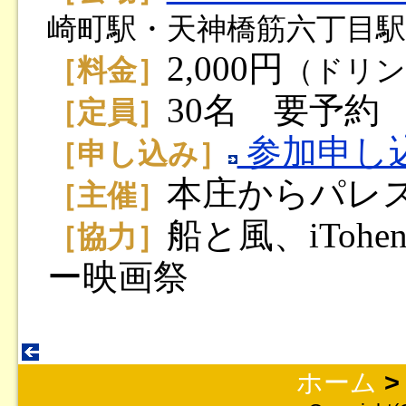
崎町駅・天神橋筋六丁目駅
2,000円
［料金］
（ドリン
30名 要予約
［定員］
参加申し
［申し込み］
本庄からパレ
［主催］
船と風、iTo
［協力］
ー映画祭
ホーム
>