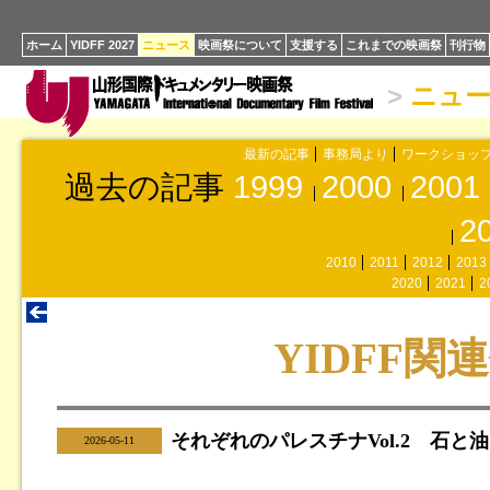
ホーム
YIDFF 2027
ニュース
映画祭について
支援する
これまでの映画祭
刊行物
>
ニュ
最新の記事
事務局より
ワークショッ
過去の記事
1999
2000
2001
2
2010
2011
2012
2013
2020
2021
2
YIDFF関
それぞれのパレスチナVol.2 石と
|
2026-05-11