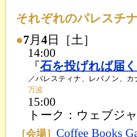
それぞれのパレスチナV
●
7
月
4
日［土］
14:00
『
石を投げれば届く
／パレスティナ、レバノン、カナダ
万波
15:00
トーク：ウェブジ
Coffee Books Ga
［会場］