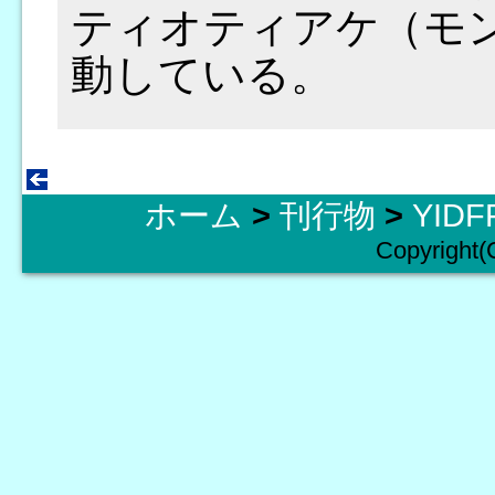
ティオティアケ（モ
動している。
ホーム
>
刊行物
>
YID
Copyright(