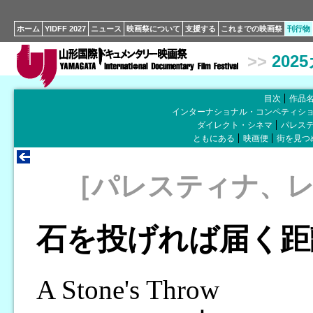
ホーム
YIDFF 2027
ニュース
映画祭について
支援する
これまでの映画祭
刊行物
>>
202
目次
作品
インターナショナル・コンペティシ
ダイレクト・シネマ
パレス
ともにある
映画便
街を見つ
［パレスティナ、
石を投げれば届く距
A Stone's Throw