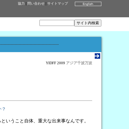
協力
|
問い合わせ
|
サイトマップ
YIDFF 2009
アジア千波万波
か？
るということ自体、重大な出来事なんです。