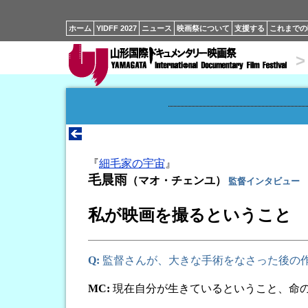
ホーム
YIDFF 2027
ニュース
映画祭について
支援する
これまでの
>
『
細毛家の宇宙
』
毛晨雨
（マオ・チェンユ）
監督インタビュー
私が映画を撮るということ
Q:
監督さんが、大きな手術をなさった後の
MC:
現在自分が生きているということ、命