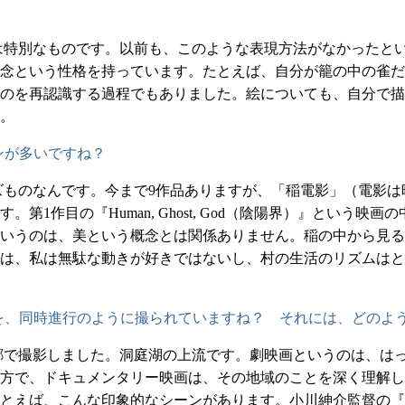
は特別なものです。以前も、このような表現方法がなかったと
念という性格を持っています。たとえば、自分が籠の中の雀だ
のを再認識する過程でもありました。絵についても、自分で描
。
ンが多いですね？
ものなんです。今まで9作品ありますが、「稲電影」（電影は
第1作目の『Human, Ghost, God（陰陽界）』という
いうのは、美という概念とは関係ありません。稲の中から見る
は、私は無駄な動きが好きではないし、村の生活のリズムはと
を、同時進行のように撮られていますね？ それには、どのよ
郷で撮影しました。洞庭湖の上流です。劇映画というのは、は
方で、ドキュメンタリー映画は、その地域のことを深く理解し
とえば、こんな印象的なシーンがあります。小川紳介監督の『