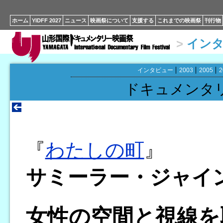
ホーム
YIDFF 2027
ニュース
映画祭について
支援する
これまでの映画祭
刊行物
>
イン
インタビュー
2003
2005
2
ドキュメンタ
『
わたしの町
』
サミーラー・ジャイ
女性の空間と視線を