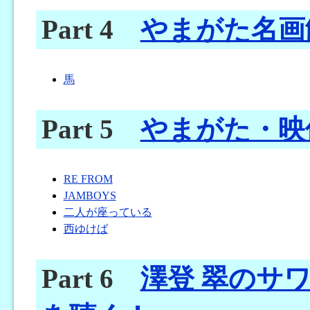
Part 4
やまがた名画
馬
Part 5
やまがた・映
RE FROM
JAMBOYS
二人が座っている
西ゆけば
Part 6
澤登 翠のサ