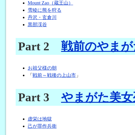
Mount Zao（蔵王山）
雪稜に熊を狩る
丹沢・玄倉川
黒部渓谷
Part 2
戦前のやまが
お祖父様の朝
「
戦前～戦後の上山市
」
Part 3
やまがた美女
虚栄は地獄
己が罪作兵衛