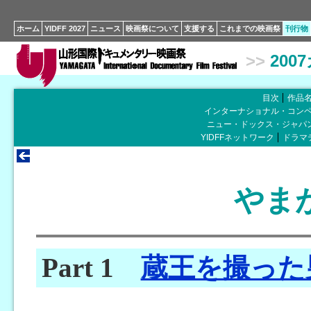
ホーム
YIDFF 2027
ニュース
映画祭について
支援する
これまでの映画祭
刊行物
>>
200
目次
作品
インターナショナル・コン
ニュー・ドックス・ジャパ
YIDFFネットワーク
ドラマ
やま
Part 1
蔵王を撮った