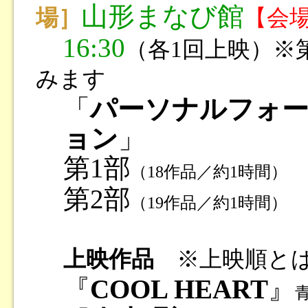
山形まなび館
場］
【会
16:30
（各1回上映）
※
みます
「
パーソナルフォー
ョン
」
第1部
（18作品／約1時間）
第2部
（19作品／約1時間）
上映作品
※上映順とは
『
COOL HEART
』
青