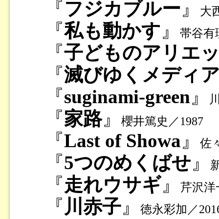
『
フジカブルー
』
大西
『
私も動かす
』
帯谷有理
『
子どものアリエ
『
滅びゆくメディ
『
suginami-green
』
川
『
家路
』
櫻井篤史／1987
『
Last of Showa
』
佐々
『
5つのめくばせ
』
『
走れウサギ
』
芹沢洋一
『
川赤子
』
徳永彩加／201