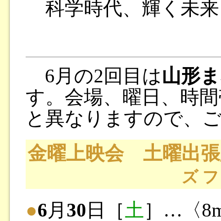
科学時代、輝く未来
6月の2回目は
山形ま
す。会場、曜日、時間
と異なりますので、ご
金曜上映会 土曜出張版
ズ 
●
6
月
30
日［
土
］…〈8