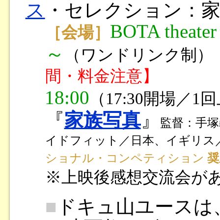
ス
・セレクション：家
BOTA theater
［会場］
～
（ワンドリンク制）
間・料金注意】
18:00
（17:30開場／1
『
家族写真
』
監督：手塚
イドフィット／日本、イギリス／19
ショナル・コンペティション
奨
※上映後感想交流会が
■
ドキュ山ユースは