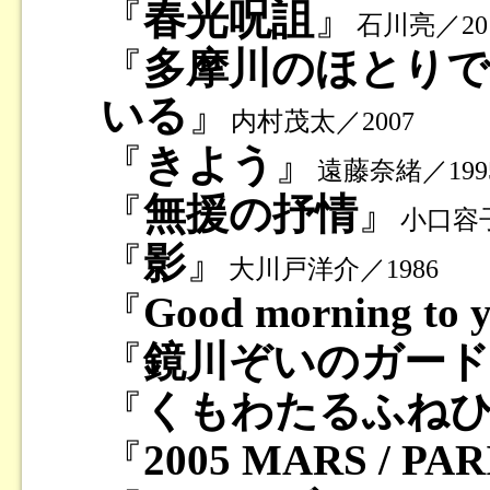
『
春光呪詛
』
石川亮／20
『
多摩川のほとりで
いる
』
内村茂太／2007
『
きよう
』
遠藤奈緒／199
『
無援の抒情
』
小口容子
『
影
』
大川戸洋介／1986
『
Good morning to 
『
鏡川ぞいのガード
『
くもわたるふね
『
2005 MARS / PAR