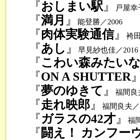
『
おしまい駅
』
戸屋幸子
『
満月
』
能登勝／2006
『
肉体実験通信
』
袴田
『
あし
』
早見紗也佳／2016
『
こわい森みたい
『
ON A SHUTTER
『
夢のゆきて
』
福間良夫
『
走れ映郎
』
福間良夫／1
『
ガラスの42才
』
福間
『
闘え！ カンフー