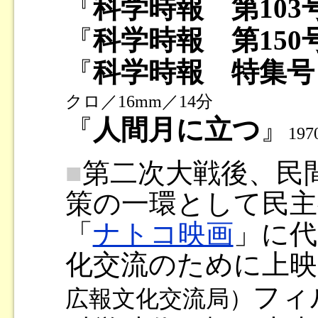
『
科学時報 第103
『
科学時報 第150
『
科学時報 特集号
クロ／16mm／14分
『
人間月に立つ
』
19
■
第二次大戦後、民
策の一環として民主
「
ナトコ映画
」に代
化交流のために上映さ
フィ
広報文化交流局）