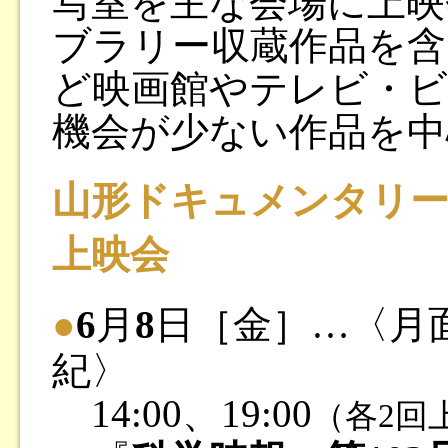
写室を主な会場に上映
ブラリー収蔵作品を含
ど映画館やテレビ・
機会が少ない作品を中
山形ドキュメンタリ
上映会
●
6
月
8
日［金］…〈月
紀〉
14:00、19:00
（各2回