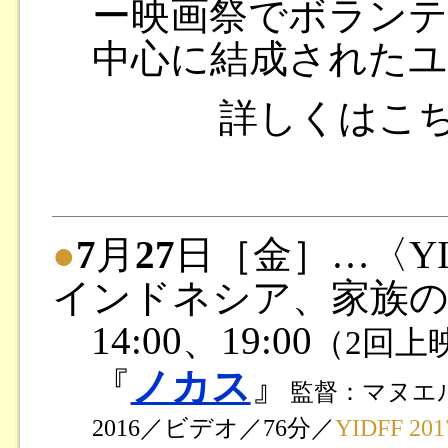
ー映画祭でボランテ
中心に結成されたユ
詳しくはこ
●
7
月
27
日［金］…〈YID
インドネシア、家族
14:00、19:00
（2回上
『
ノカス
』
監督：マヌエ
2016／ビデオ／76分／
YIDFF 