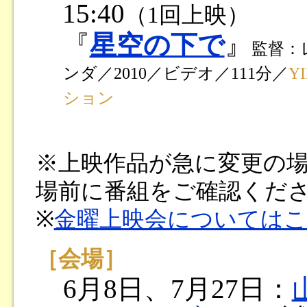
15:40
（1回上映）
『
星空の下で
』
監督：
ンダ／2010／ビデオ／111分／
Y
ション
※上映作品が急に変更の
場前に番組をご確認くだ
※
金曜上映会については
［会場］
6月8日、7月27日：