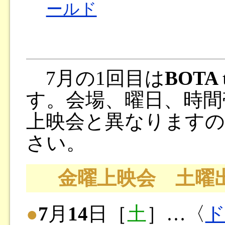
ールド
7月の1回目は
BOTA t
す。会場、曜日、時間
上映会と異なりますの
さい。
金曜上映会 土曜出
●
7
月
14
日［
土
］…〈