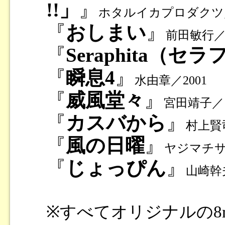
!!」
』
ホタルイカプロダクツ／
『
おしまい
』
前田敏行／1
『
Seraphita（セ
『
瞬息4
』
水由章／2001
『
威風堂々
』
宮田靖子／1
『
カスバから
』
村上賢司
『
風の日曜
』
ヤジマチサ
『
じょっぴん
』
山崎幹夫
※すべてオリジナルの8