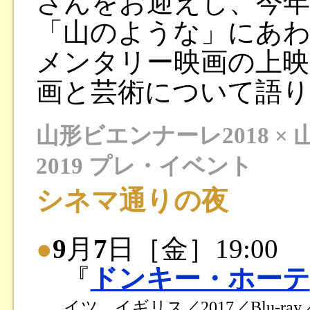
さんをお迎えし、今年
「山のような」にあ
メンタリー映画の上映
画と芸術について語り
山形ビエンナーレ2018 
2019 プレ・イベント
シネマ通りの夜
●
9
月
7
日［金］19:00
『
ドンキー・ホーテ
イツ、イギリス／2017／Blu-ray