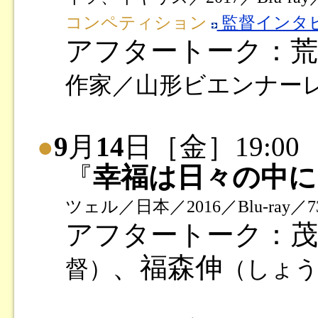
コンペティション
監督インタ
アフタートーク：荒
作家／山形ビエンナー
●
9
月
14
日［金］19:00
『
幸福は日々の中に
ツェル／日本／2016／Blu-ray／7
アフタートーク：茂
、福森伸
督）
（しょう