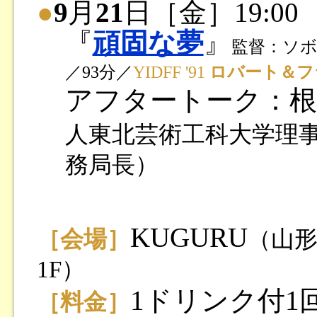
●
9
月
21
日［金］19:00
『
頑固な夢
』
監督：ソボ
／93分／
YIDFF '91
ロバート＆フ
アフタートーク：根
人東北芸術工科大学理
務局長）
KUGURU
［会場］
（山形
1F）
1ドリンク付1回券
［料金］