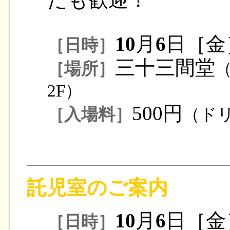
10
月
6
日［金
［日時］
三十三間堂
［場所］
2F）
500円
［入場料］
（ド
託児室のご案内
10
月
6
日［金
［日時］