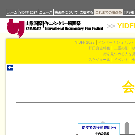
ホーム
YIDFF 2027
ニュース
映画祭について
支援する
これまでの映画祭
刊行物
>>
YIDF
YIDFF 2023
インターナショナル・
野田真吉特集
二重の影
街を見つめる人を
スケジュール
イベント
会