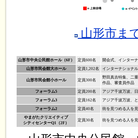
山形市ま
山形市中央公民館ホール（6F）
定員600名
開会式、インター
山形市民会館大ホール
定員1,202名
インターナショナ
野田真吉特集、二重の
山形市民会館小ホール
定員300名
作品、審査員作品
フォーラム5
定員200名
アジア千波万波、
フォーラム3
定員162名
アジア千波万波、ともにあ
フォーラム2
定員40名
街を見つめる人を見つめ
やまがたクリエイティブ
定員30名
街を見つめる人を見つ
シティセンターQ1（2F）