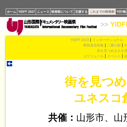
ホーム
YIDFF 2027
ニュース
映画祭について
支援する
これまでの映画祭
刊行物
>>
YIDF
YIDFF 2023
インターナショナル・
野田真吉特集
二重の影
街を見つめる人を
スケジュール
イベント
街を見つめ
ユネスコ
共催：
山形市、山