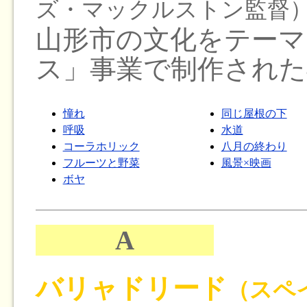
ズ・マックルストン監督
山形市の文化をテーマ
ス」事業で制作された
憧れ
同じ屋根の下
呼吸
水道
コーラホリック
八月の終わり
フルーツと野菜
風景×映画
ボヤ
A
バリャドリード
（スペ