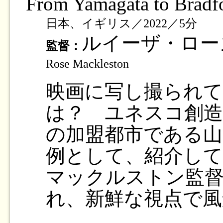
From Yamagata to Bradf
日本、イギリス／2022／5分
ルイーザ・ロ
監督：
Rose Mackleston
映画に写し撮られて
は？ ユネスコ創造
の加盟都市である
例として、紹介して
マックルストン監
れ、新鮮な視点で風