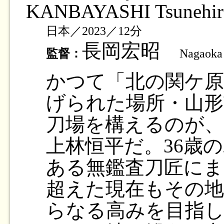
KANBAYASHI Tsunehir
日本／2023／12分
長岡宏昭
監督：
Nagaoka 
かつて「北の関ケ原
げられた場所・山形
刀場を構えるのが、
上林恒平だ。36歳
ある無鑑査刀匠にま
超えた現在もその
らなる高みを目指し