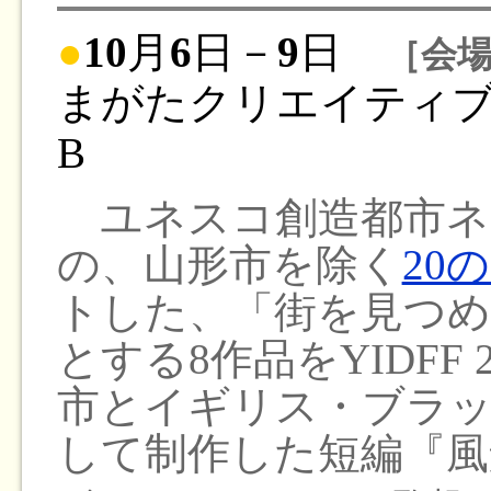
●
10
月
6
日－
9
日
［会
まがたクリエイティブ
B
ユネスコ創造都市ネ
の、山形市を除く
20
トした、「街を見つめ
とする8作品をYIDFF
市とイギリス・ブラッ
して制作した短編『風