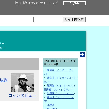
協力
|
問い合わせ
|
サイトマップ
リー
リー
回到一圏：日台ドキュメンタ
リーの12年後
陳俊志（ミッキー・チェ
ン)
蕭菊貞（シャオ・ジュイジ
放課
ェン)
羅興階（ルオ・シンジエ)
王秀齢（ワン・シウリン)
呉耀東（ウー・ヤオドン)
インタビュー
楊力州（ヤン・リージョ
ウ)
小林茂
松江哲明