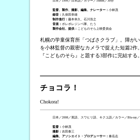
日本／1999／日本語／カラー／16mm／30分
監督、製作、撮影、編集、ナレーター：
小林茂
録音：
久保田幸雄
制作進行：
藤本幸久、石川浩之
音楽：
ポレポレジンベ隊、たう
製作会社、提供：
こどものそら上映委員会
札幌の学童保育所「つばさクラブ」。障がい
を小林監督の親密なカメラで捉えた短篇2作
『こどものそら』と題する3部作に完結する
チョコラ！
Chokora!
日本／2008／英語、スワヒリ語、キクユ語／カラー／Blu-ray／
監督：
小林茂
撮影：
吉田泰三
編集、アソシエイト・プロデューサー：
秦岳志