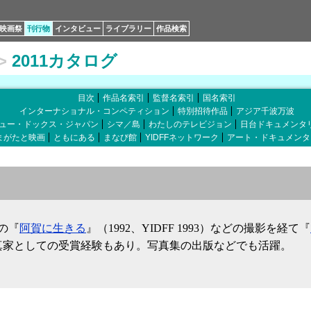
映画祭
刊行物
インタビュー
ライブラリー
作品検索
>
2011カタログ
目次
作品名索引
監督名索引
国名索引
インターナショナル・コンペティション
特別招待作品
アジア千波万波
ュー・ドックス・ジャパン
シマ／島
わたしのテレビジョン
日台ドキュメンタ
まがたと映画
ともにある
まなび館
YIDFFネットワーク
アート・ドキュメンタ
の『
阿賀に生きる
』（1992、YIDFF 1993）などの撮影を経て『
真家としての受賞経験もあり。写真集の出版などでも活躍。