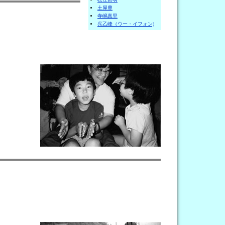
土屋豊
寺嶋真里
呉乙峰（ウー・イフォン)