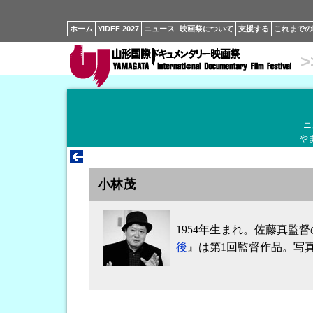
ホーム
YIDFF 2027
ニュース
映画祭について
支援する
これまでの
>
ニ
や
小林茂
1954年生まれ。佐藤真監督
後
』は第1回監督作品。写