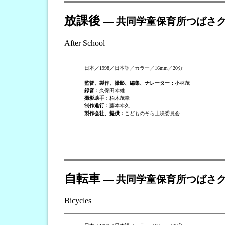
放課後
― 共同学童保育所つばさ
After School
日本／1998／日本語／カラー／16mm／20分
監督、製作、撮影、編集、ナレーター：
小林茂
録音：
久保田幸雄
撮影助手：
柏木茂幸
制作進行：
藤本幸久
製作会社、提供：
こどものそら上映委員会
自転車
― 共同学童保育所つばさ
Bicycles