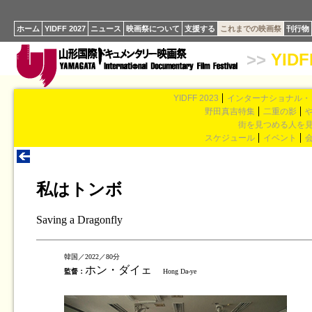
ホーム
YIDFF 2027
ニュース
映画祭について
支援する
これまでの映画祭
刊行物
>>
YIDF
YIDFF 2023
インターナショナル・
野田真吉特集
二重の影
街を見つめる人を
スケジュール
イベント
私はトンボ
Saving a Dragonfly
韓国／2022／80分
ホン・ダイェ
監督：
Hong Da-ye