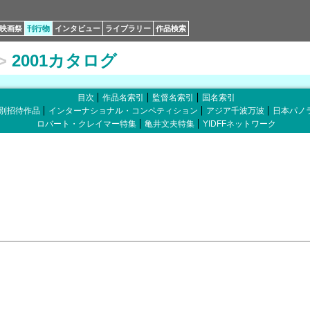
映画祭
刊行物
インタビュー
ライブラリー
作品検索
>
2001カタログ
目次
作品名索引
監督名索引
国名索引
別招待作品
インターナショナル・コンペティション
アジア千波万波
日本パノ
ロバート・クレイマー特集
亀井文夫特集
YIDFFネットワーク