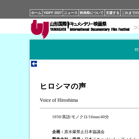
ホーム
YIDFF 2027
ニュース
映画祭について
支援する
これまでの
>
特
ヒロシマの声
Voice of Hiroshima
1959/英語/モノクロ/16mm/40分
企画：
原水爆禁止日本協議会