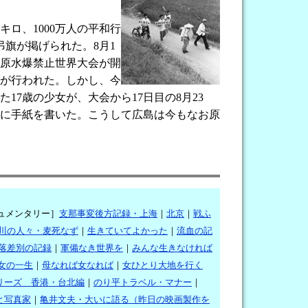
キロ、1000万人の平和行
弔旗が掲げられた。8月1
回原水爆禁止世界大会が開
が行われた。しかし、今
7歳の少女が、大会から17日目の8月23
に手紙を書いた。こうして広島は今もなお原
ュメンタリー］
支那事変後方記録・上海
｜
北京
｜
戦ふ
川の人々・麦死なず
｜
生きていてよかった
｜
流血の記
落差別の記録
｜
軍備なき世界を
｜
みんな生きなければ
女の一生
｜
母なれば女なれば
｜
女ひとり大地を行く
シリーズ 香港・台北編
｜
のり平トラベル・マナー
｜
と写真家
｜
亀井文夫・大いに語る（昨日の映画製作を