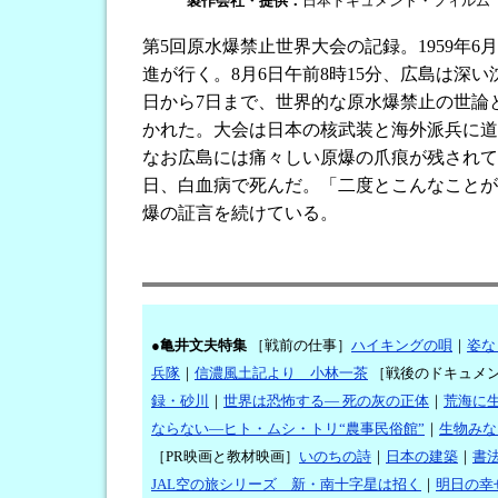
製作会社・提供：
日本ドキュメント・フィルム
第5回原水爆禁止世界大会の記録。1959年6
進が行く。8月6日午前8時15分、広島は深
日から7日まで、世界的な原水爆禁止の世論
かれた。大会は日本の核武装と海外派兵に道
なお広島には痛々しい原爆の爪痕が残されてい
日、白血病で死んだ。「二度とこんなことが
爆の証言を続けている。
●
亀井文夫特集
［戦前の仕事］
ハイキングの唄
｜
姿な
兵隊
｜
信濃風土記より 小林一茶
［戦後のドキュメ
録・砂川
｜
世界は恐怖する― 死の灰の正体
｜
荒海に
ならない―ヒト・ムシ・トリ“農事民俗館”
｜
生物みな
［PR映画と教材映画］
いのちの詩
｜
日本の建築
｜
書
JAL空の旅シリーズ 新・南十字星は招く
｜
明日の幸