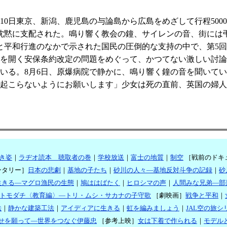
月10日東京、新潟、鹿児島の与論島から広島をめざして行程5000
い沈黙に支配された。鳴り響く教会の鐘、サイレンの音、街には
と平和行進のなかで示された国民の圧倒的な支持の中で、第5
を開く安保条約改定の問題をめぐって、かつてない激しい討論
る。8月6日、原爆病院で静かに、鳴り響く鐘の音を聞いていた1
起こらないようにお願いします」少女は死の直前、英国の婦人
き姿
｜
ラヂオ読本 聴取者の巻
｜
学校放送
｜
富士の地質
｜
制空
［戦前のドキ
ンタリー］
日本の悲劇
｜
基地の子たち
｜
砂川の人々―基地反対斗争の記録
｜
砂
生きる―マグロ漁民の生態
｜
鳩ははばたく
｜
ヒロシマの声
｜
人間みな兄弟―部
トモダチ〈教育編〉―トリ・ムシ・サカナの子守歌
［劇映画］
戦争と平和
｜
法
｜
静かな建築工法
｜
アイディアに生きる
｜
虹を編みましょう
｜
JAL空の旅
せを願って―世界をつなぐ伊藤忠
［参考上映］
女は下着で作られる
｜
モデル