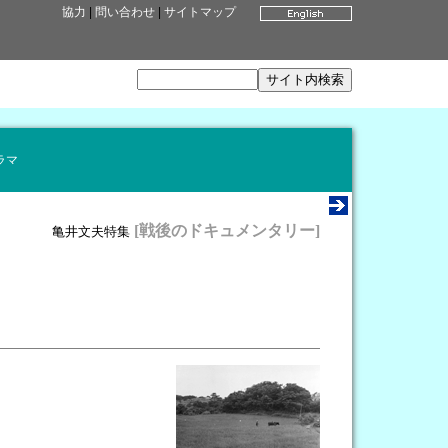
協力
|
問い合わせ
|
サイトマップ
ラマ
[戦後のドキュメンタリー]
亀井文夫特集