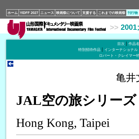
ホーム
YIDFF 2027
ニュース
映画祭について
支援する
これまでの映画祭
刊行物
>>
200
目次
作品
特別招待作品
インターナショナル
ロバート・クレイマー
亀井
JAL空の旅シリー
Hong Kong, Taipei