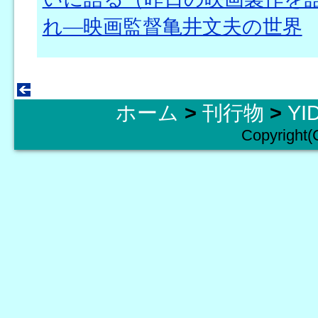
れ―映画監督亀井文夫の世界
ホーム
>
刊行物
>
YI
Copyright(