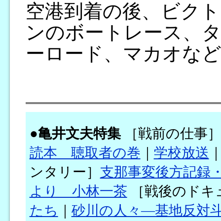
空港到着の後、ビクト
ンのボートレース、タ
ーロード、マカオなど
●
亀井文夫特集
［戦前の仕事
読本 聴取者の巻
｜
学校放送
ンタリー］
支那事変後方記録
より 小林一茶
［戦後のドキ
たち
｜
砂川の人々―基地反対