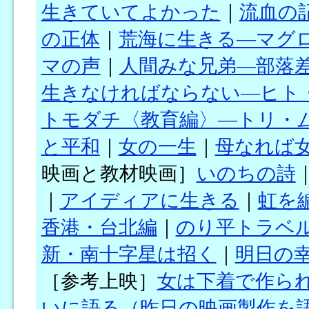
生きていてよかった
｜
流血の
の正体
｜
荒海に生きる―マグ
マの声
｜
人間みな兄弟―部落
生きなければならない―ヒト・
トモダチ〈教育編〉―トリ・
と平和
｜
女の一生
｜
母なれば
映画と教材映画］
いのちの詩
｜
アイディアに生きる
｜
虹を
香港・台北編
｜
のり平トラベ
新・南十字星は招く
｜
明日の
［参考上映］
女は下着で作ら
いに語る（昨日の映画製作を