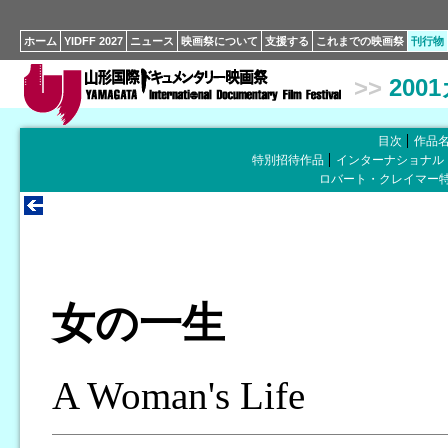
ホーム
YIDFF 2027
ニュース
映画祭について
支援する
これまでの映画祭
刊行物
>>
200
目次
作品
特別招待作品
インターナショナル
ロバート・クレイマー
女の一生
A Woman's Life