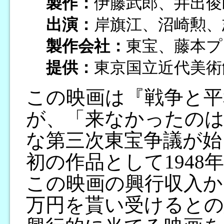
製作：
伊藤武郎、井出俊
出演：
岸旗江、沼崎勲、
製作会社：
東宝、藤本プ
提供：
東京国立近代美術
この映画は『戦争と平
が、「来なかったのは
な第三次東宝争議が始
初の作品として1948
この映画の興行収入か
万円を貰い受けるとの