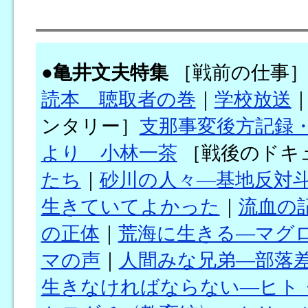
●
亀井文夫特集
［戦前の仕事
読本 聴取者の巻
｜
学校放送
ンタリー］
支那事変後方記録
より 小林一茶
［戦後のドキ
たち
｜
砂川の人々―基地反対
生きていてよかった
｜
流血の
の正体
｜
荒海に生きる―マグ
マの声
｜
人間みな兄弟―部落
生きなければならない―ヒト・