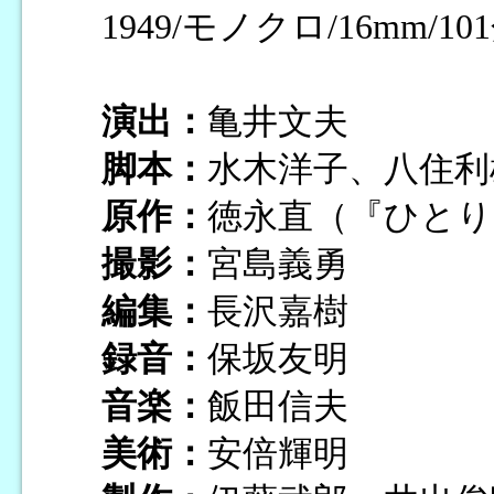
1949/モノクロ/16mm/10
演出：
亀井文夫
脚本：
水木洋子、八住利
原作：
徳永直（『ひとり
撮影：
宮島義勇
編集：
長沢嘉樹
録音：
保坂友明
音楽：
飯田信夫
美術：
安倍輝明