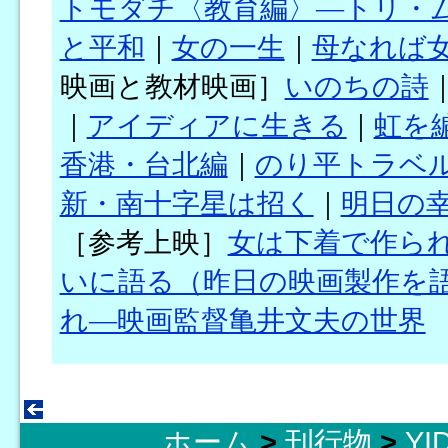
トモダチ〈教育編〉―トリ・
と平和
｜
女の一生
｜
母なれば
映画と教材映画］
いのちの詩
｜
アイディアに生きる
｜
虹を
香港・台北編
｜
のり平トラベ
新・南十字星は招く
｜
明日の
［参考上映］
女は下着で作ら
いに語る（昨日の映画製作を
れ―映画監督亀井文夫の世界
ホーム
>
刊行物
>
YI