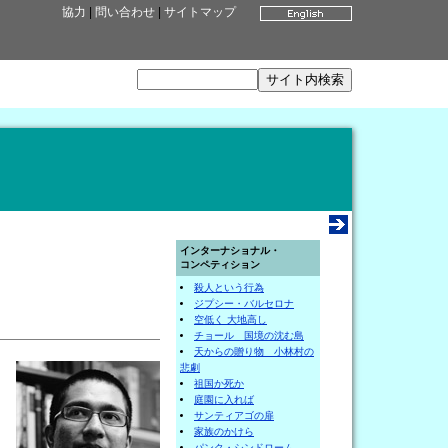
協力
|
問い合わせ
|
サイトマップ
」
インターナショナル・
コンペティション
殺人という行為
ジプシー・バルセロナ
空低く 大地高し
チョール 国境の沈む島
天からの贈り物 小林村の
悲劇
祖国か死か
庭園に入れば
サンティアゴの扉
家族のかけら
パンク・シンドローム