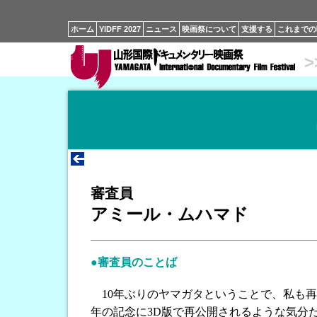
ホーム
YIDFF 2027
ニュース
映画祭について
支援する
これまでの
>
審査員
アミール・ムハマド
●審査員のことば
10年ぶりのヤマガタということで、私も再
年の記念に3D版で再公開されるような気分