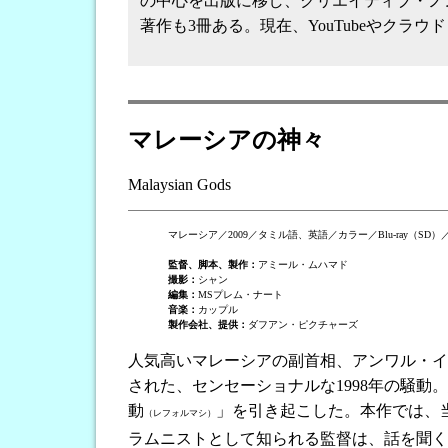
の中心を出版に移し、クリエイティブ・ノンフィ
著作も3冊ある。現在、YouTubeやクラウド・
マレーシアの神々
Malaysian Gods
マレーシア／2009／タミル語、英語／カラー／Blu-ray（SD）／
監督、脚本、製作：
アミール・ムハマド
撮影：
シャン
編集：
MSプレム・ナート
音楽：
カップル
製作会社、提供：
ダフアン・ピクチャーズ
人気高いマレーシアの副首相、アンワル・イ
された、センセーショナルな1998年の騒動
動
」を引き起こした。本作では、
（レフォルマシ）
ラムニストとして知られる監督は、話を聞く