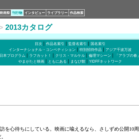
映画祭
刊行物
インタビュー
ライブラリー
作品検索
>
2013カタログ
目次
作品名索引
監督名索引
国名索引
インターナショナル・コンペティション
特別招待作品
アジア千波万波
日本プログラム
ラフカット！
クリス・マルケル
倫理マシーン
「アラブの春
やまがたと映画
ともにある
まなび館
YIDFFネットワーク
訪を心待ちにしている。映画に喩えるなら、さしずめ公開10周
だ。