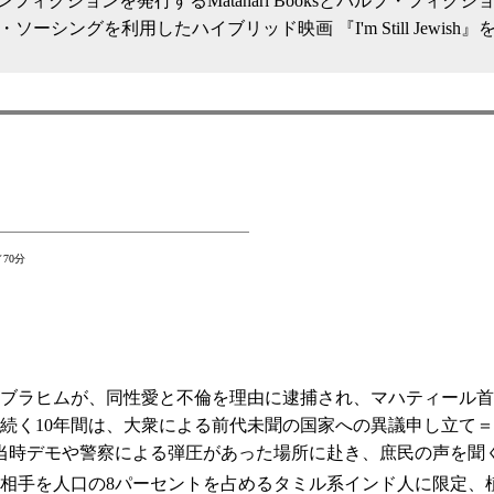
クションを発行するMatahari Booksとパルプ・フィクシ
ソーシングを利用したハイブリッド映画 『I'm Still Jewish
70分
ブラヒムが、同性愛と不倫を理由に逮捕され、マハティール首
。続く10年間は、大衆による前代未聞の国家への異議申し立て
当時デモや警察による弾圧があった場所に赴き、庶民の声を聞
相手を人口の8パーセントを占めるタミル系インド人に限定、