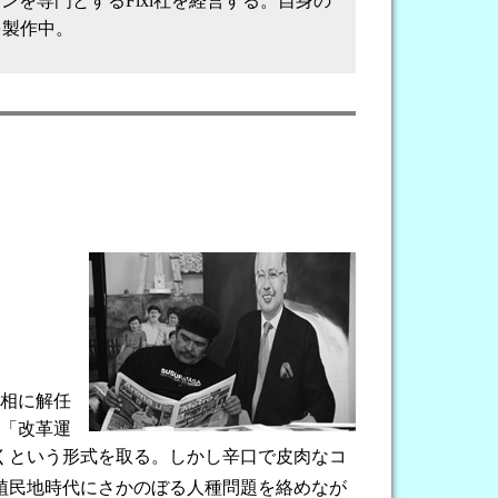
ョンを専門とするFixi社を経営する。自身の
』を製作中。
相に解任
＝「改革運
くという形式を取る。しかし辛口で皮肉なコ
植民地時代にさかのぼる人種問題を絡めなが