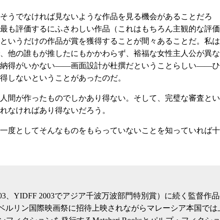
そうでなければ見ないような作品を見る機会があることだろ
最も評価するにふさわしい作品（これはもちろん主観的な評価
というだけの作品が賞を獲得することが間々あることだ。私は
、他の誰もが推したにもかかわらず、裕福な女性主人公が異な
納得がいかない――画面設計が杜撰だということらしい――ひ
得しないということがあったのだ。
人間が作ったものでしかあり得ない。そして、完璧な審査とい
れなければあり得ないだろう。
一度としてそんなものをもらっていないことを知っていれば十
03、YIDFF 2003でアジア千波万波部門特別賞）に続く監督作品の『The
ow』（2007）は、ベルリン国際映画祭に招待上映されながらマレーシア本