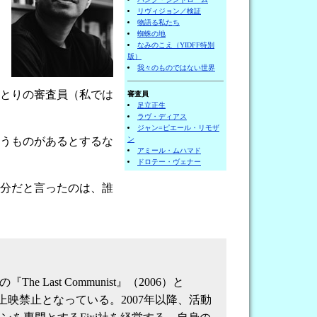
リヴィジョン／検証
物語る私たち
蜘蛛の地
なみのこえ（YIDFF特別
版）
我々のものではない世界
とりの審査員（私では
審査員
足立正生
ラヴ・ディアス
ジャン=ピエール・リモザ
ン
うものがあるとするな
アミール・ムハマド
ドロテー・ヴェナー
分だと言ったのは、誰
 Last Communist』（2006）と
国では上映禁止となっている。2007年以降、活動