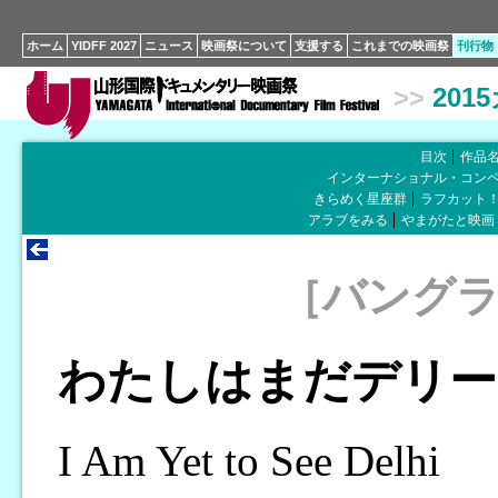
ホーム
YIDFF 2027
ニュース
映画祭について
支援する
これまでの映画祭
刊行物
>>
201
目次
作品
インターナショナル・コン
きらめく星座群
ラフカット
アラブをみる
やまがたと映画
［バング
わたしはまだデリー
I Am Yet to See Delhi