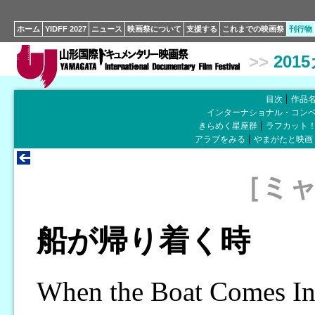
ホーム
YIDFF 2027
ニュース
映画祭について
支援する
これまでの映画祭
刊行物
>>
201
目次
作品
インターナショナル・コン
きらめく星座群
ラフカット
アラブをみる
やまがたと映画
［ミ
船が帰り着く時
When the Boat Comes I