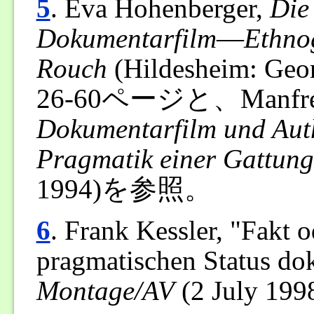
5
. Eva Hohenberger,
Die
Dokumentarfilm―Ethno
Rouch
(Hildesheim: Ge
26-60ページと、Manfred 
Dokumentarfilm und Authe
Pragmatik einer Gattung
1994)を参照。
6
. Frank Kessler, "Fakt 
pragmatischen Status dok
Montage/AV
(2 July 1