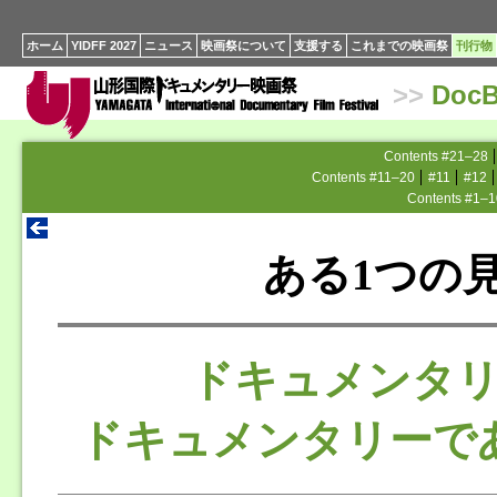
ホーム
YIDFF 2027
ニュース
映画祭について
支援する
これまでの映画祭
刊行物
>>
Doc
Contents #21–28
Contents #11–20
#11
#12
Contents #1–1
ある1つの
ドキュメンタ
ドキュメンタリーで