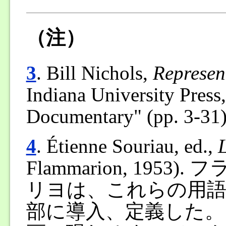
（注）
3
. Bill Nichols,
Represen
Indiana University Pre
Documentary" (pp
4
.
Étienne Souriau, ed.,
L
Flammarion, 1953).
フ
リヨは、これらの用語
部に導入、定義した。「