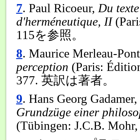
7
. Paul Ricoeur,
Du texte
d'herméneutique, II
(Pari
115を参照。
8
. Maurice Merleau-Pon
perception
(Paris: Éditio
377. 英訳は著者。
9
. Hans Georg Gadamer
Grundzüge einer philos
(Tübingen: J.C.B. Mohr,