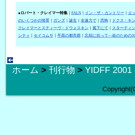
●
ロバート・クレイマー特集
｜
FALN
｜
イン・ザ・カントリー
｜
エ
のいくつかの情景
｜
ガンズ
｜
誕生
｜
全速力で
｜
恐怖
｜
ドクス・キ
クレイマーとスティーヴ・ドウォスキン
｜
風下にて
｜
スターティ
シティ
｜
セイコムサ
｜
平原の都市群
｜
忘却に抗って―命のための3
ホーム
>
刊行物
>
YIDFF 20
Copyright(