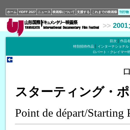
ホーム
YIDFF 2027
ニュース
映画祭について
支援する
これまでの映画祭
刊行物
>>
200
目次
作品
特別招待作品
インターナショナル
ロバート・クレイマー
スターティング・ポ
Point de départ/Starting 