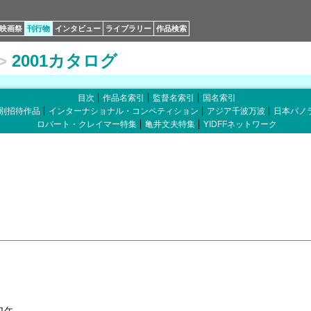
映画祭
刊行物
インタビュー
ライブラリー
作品検索
>
2001カタログ
目次
作品名索引
監督名索引
国名索引
別招待作品
インターナショナル・コンペティション
アジア千波万波
日本パノ
ロバート・クレイマー特集
亀井文夫特集
YIDFFネットワーク
ロケ