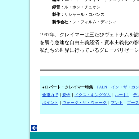
録音：
ル・ホン・チュオン
製作：
リシャール・コパンス
製作会社：
レ・フィルム・ディシィ
1997年、クレイマーは三たびヴェトナム
を襲う急速な自由主義経済・資本主義化の影
私たちの世界に行っているグローバリゼーシ
●
ロバート・クレイマー特集
｜
FALN
｜
イン・ザ・カ
全速力で
｜
恐怖
｜
ドクス・キングダム
｜
ルート1
｜
デ
ポイント
｜
ウォーク・ザ・ウォーク
｜
マント
｜
ゴース