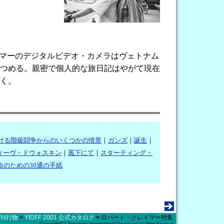
イマーのデジタルビデオ・カメラはヴェトナム
つめる。親密で個人的な旅日記はやがて現在
く。
ける階級闘争からのいくつかの情景
｜
ガンズ
｜
誕生
｜
ィーヴ・ドウォスキン
｜
風下にて
｜
スターティング・
命のための30通の手紙
刊行物
>
YIDFF 2001 公式カタログ
>
ロバート・クレイマー特集