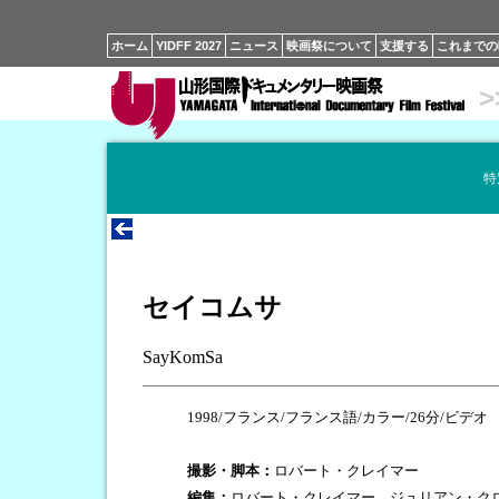
ホーム
YIDFF 2027
ニュース
映画祭について
支援する
これまでの
>
特
セイコムサ
SayKomSa
1998/フランス/フランス語/カラー/26分/ビデオ
撮影・脚本：
ロバート・クレイマー
編集：
ロバート・クレイマー、ジュリアン・ク