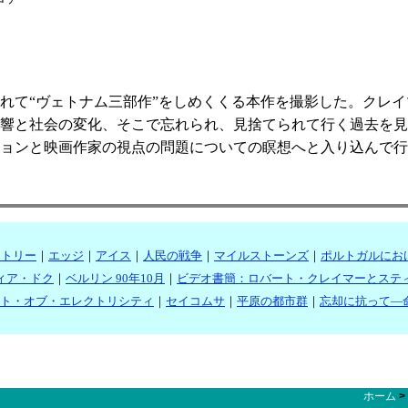
を訪れて“ヴェトナム三部作”をしめくくる本作を撮影した。クレ
響と社会の変化、そこで忘れられ、見捨てられて行く過去を見
ョンと映画作家の視点の問題についての瞑想へと入り込んで行
ントリー
｜
エッジ
｜
アイス
｜
人民の戦争
｜
マイルストーンズ
｜
ポルトガルにお
ィア・ドク
｜
ベルリン 90年10月
｜
ビデオ書簡：ロバート・クレイマーとステ
ト・オブ・エレクトリシティ
｜
セイコムサ
｜
平原の都市群
｜
忘却に抗って―
ホーム
>