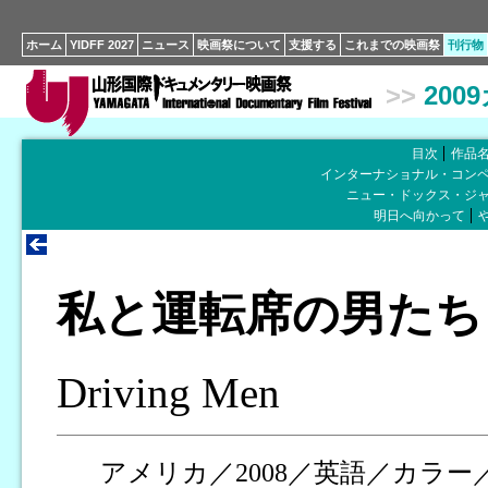
ホーム
YIDFF 2027
ニュース
映画祭について
支援する
これまでの映画祭
刊行物
>>
200
目次
作品
インターナショナル・コン
ニュー・ドックス・ジ
明日へ向かって
私と運転席の男たち
Driving Men
アメリカ／2008／英語／カラー