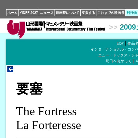
ホーム
YIDFF 2027
ニュース
映画祭について
支援する
これまでの映画祭
刊行物
>>
200
目次
作品
インターナショナル・コン
ニュー・ドックス・ジ
明日へ向かって
要塞
The Fortress
La Forteresse