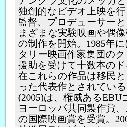
アングラ文化のメッカと
独創的なビデオ上映を行
監督、プロデューサーとな
まざまな実験映画や偶像
の制作を開始。1985年
タリー映画作家集団のク
援助を受けて十数本のド
在これらの作品は移民と
った代表作とされている。前作『Ex
(2005)は、権威あるE
ヨーロッパ共同製作賞、
の国際映画賞を受賞。20