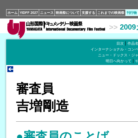
ホーム
YIDFF 2027
ニュース
映画祭について
支援する
これまでの映画祭
刊行物
>>
200
目次
作品
インターナショナル・コン
ニュー・ドックス・ジ
明日へ向かって
審査員
吉増剛造
●審査員のことば