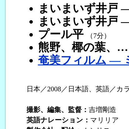
まいまいず井戸 ― t
まいまいず井戸 ― t
プール平
（7分）
熊野、椰の葉、…
奄美フィルム ―
日本／2008／日本語、英語／カ
撮影、編集、監督：
吉増剛造
英語ナレーション：
マリリア