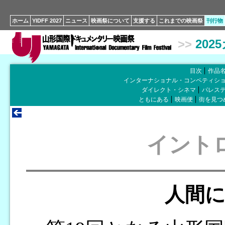
ホーム
YIDFF 2027
ニュース
映画祭について
支援する
これまでの映画祭
刊行物
>>
202
目次
作品
インターナショナル・コンペティシ
ダイレクト・シネマ
パレス
ともにある
映画便
街を見つ
イント
人間